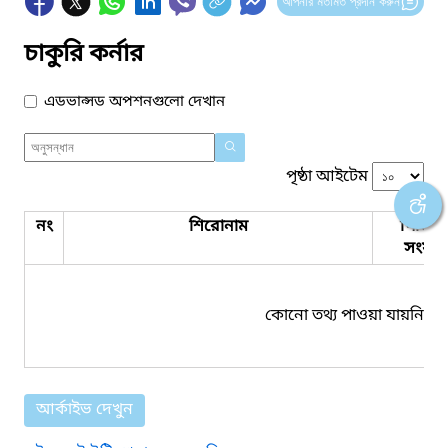
আপনার মতামত প্রদান করুন
চাকুরি কর্নার
এডভান্সড অপশনগুলো দেখান
পৃষ্ঠা আইটেম
নং
শিরোনাম
পিডিএ
সংযুক্ত
কোনো তথ্য পাওয়া যায়নি।
আর্কাইভ দেখুন